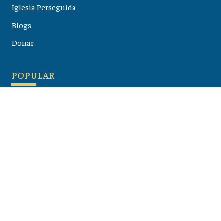
Iglesia Perseguida
Blogs
Donar
POPULAR
Maloula, el pueblo sirio donde aún se habla arameo
07 julio 2026
Guía de los viajes de san Pablo según el mapa de hoy
23 junio 2026
Monte Moriah , Jerusalén - Lugares de Tierra Santa
07 junio 2026