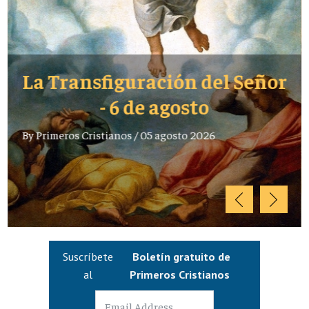
uración del Señor
El Santo cu
 de agosto
Bautista Ma
de 
s
/
05 agosto 2026
By
Primeros Cristianos
/
Suscríbete
Boletín gratuito de
al
Primeros Cristianos