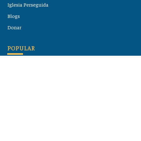
Iglesia Perseguida
Blogs
Donar
POPULAR
Maloula, el pueblo sirio donde aún se habla arameo
07 julio 2026
Guía de los viajes de san Pablo según el mapa de hoy
23 junio 2026
Monte Moriah , Jerusalén - Lugares de Tierra Santa
07 junio 2026